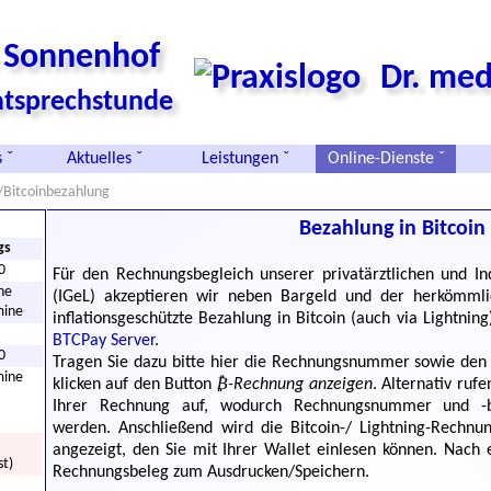
s Sonnenhof
Dr. med
vatsprechstunde
 ˇ
Aktuelles ˇ
Leistungen ˇ
Online-Dienste ˇ
/Bitcoinbezahlung
Bezahlung in Bitcoin
gs
0
Für den Rechnungsbegleich unserer privatärztlichen und Ind
he
(IGeL) akzeptieren wir neben Bargeld und der herkömml
mine
inflationsgeschützte Bezahlung in Bitcoin (auch via Lightnin
BTCPay Server
.
0
Tragen Sie dazu bitte hier die Rechnungsnummer sowie den
mine
klicken auf den Button
₿-Rechnung anzeigen
. Alternativ rufe
Ihrer Rechnung auf, wodurch Rechnungsnummer und -b
werden. Anschließend wird die Bitcoin-/ Lightning-Rech
angezeigt, den Sie mit Ihrer Wallet einlesen können. Nach 
st)
Rechnungsbeleg zum Ausdrucken/Speichern.