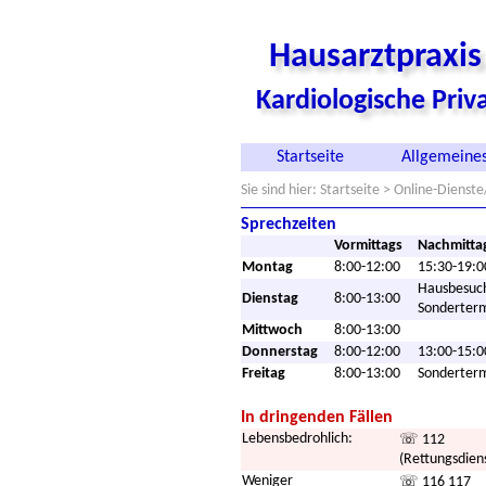
Hausarztpraxi
Kardiologische Pri
Startseite
Allgemeines
Sie sind hier:
Startseite
> Online-Dienste
Sprechzeiten
Vormittags
Nachmitta
Montag
8:00-12:00
15:30-19:0
Hausbesuc
Dienstag
8:00-13:00
Sonderter
Mittwoch
8:00-13:00
Donnerstag
8:00-12:00
13:00-15:0
Freitag
8:00-13:00
Sonderter
In dringenden Fällen
Lebensbedrohlich:
☏ 112
(Rettungsdien
Weniger
☏ 116 117