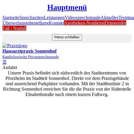
Hauptmenü
Startseite
Sprechzeiten
Leistungen
Videosprechstunde
Aktuelles
Termina
Überweisungsbestellung
Kontakt
Apotheken-Notdienst
Dringender
Fall / Notfall
Menü schließen
Hausarztpraxis Sonnenhof
Kardiologische Privatsprechstunde
☰
Anfahrt
Unsere Praxis befindet sich südwestlich des Stadtzentrums von
Pforzheim im Stadtteil Sonnenhof. Direkt vor dem Praxisgebäude
sind ausreichend Parkplätze vorhanden. Mit der Stadtbuslinie 2 in
Richtung Sonnenhof erreichen Sie die die Praxis von der Haltestelle
Elisabethstraße nach einem kurzen Fußweg.