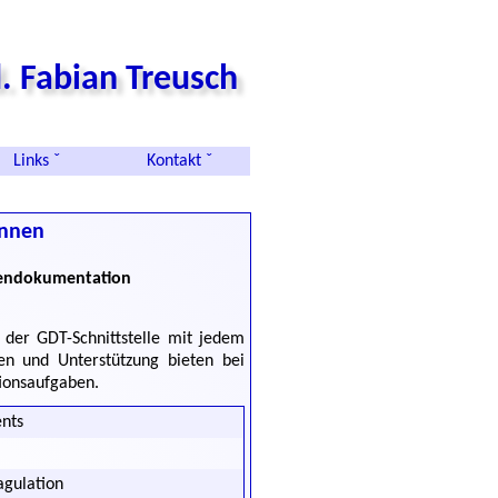
. Fabian Treusch
Links ˇ
Kontakt ˇ
Innen
ndendokumentation
 der GDT-Schnittstelle mit jedem
ren und Unterstützung bieten bei
ionsaufgaben.
ents
agulation