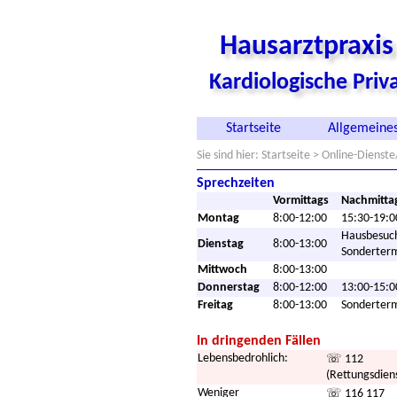
Hausarztpraxi
Kardiologische Pri
Startseite
Allgemeines
Sie sind hier:
Startseite
> Online-Dienste
Sprechzeiten
Vormittags
Nachmitta
Montag
8:00-12:00
15:30-19:0
Hausbesuc
Dienstag
8:00-13:00
Sonderter
Mittwoch
8:00-13:00
Donnerstag
8:00-12:00
13:00-15:0
Freitag
8:00-13:00
Sonderter
In dringenden Fällen
Lebensbedrohlich:
☏ 112
(Rettungsdien
Weniger
☏ 116 117