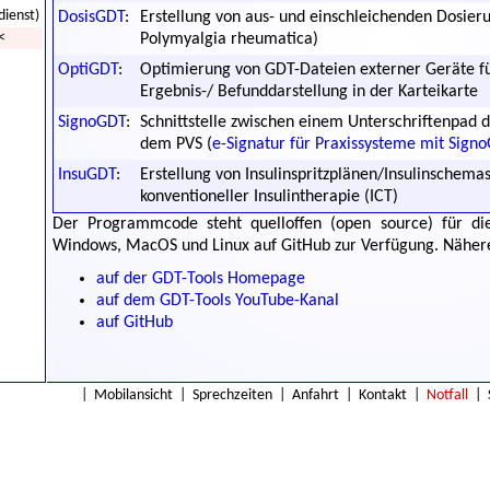
dienst)
DosisGDT
:
Erstellung von aus- und einschleichenden Dosieru
<
Polymyalgia rheumatica)
OptiGDT
:
Optimierung von GDT-Dateien externer Geräte für
Ergebnis-/ Befunddarstellung in der Karteikarte
SignoGDT
:
Schnittstelle zwischen einem Unterschriftenpad 
dem PVS (
e-Signatur für Praxissysteme mit Sign
InsuGDT
:
Erstellung von Insulinspritzplänen/Insulinschemas
konventioneller Insulintherapie (ICT)
Der Programmcode steht quelloffen (open source) für di
Windows, MacOS und Linux auf GitHub zur Verfügung. Nähere
auf der GDT-Tools Homepage
auf dem GDT-Tools YouTube-Kanal
auf GitHub
|
Mobilansicht
|
Sprechzeiten
|
Anfahrt
|
Kontakt
|
Notfall
|