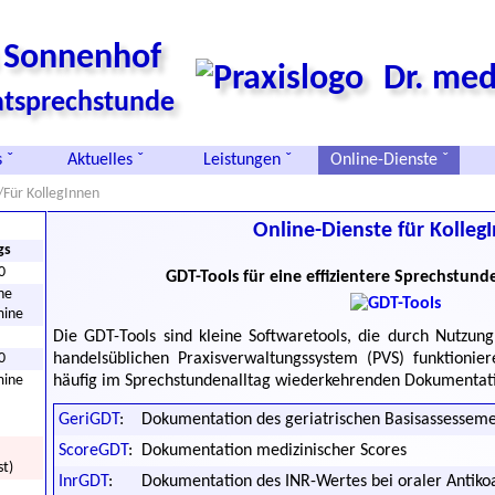
s Sonnenhof
Dr. med
vatsprechstunde
 ˇ
Aktuelles ˇ
Leistungen ˇ
Online-Dienste ˇ
/Für KollegInnen
Online-Dienste für Kolleg
gs
0
GDT-Tools für eine effizientere Sprechstu
he
mine
Die GDT-Tools sind kleine Softwaretools, die durch Nutzung
0
handelsüblichen Praxisverwaltungssystem (PVS) funktionie
mine
häufig im Sprechstundenalltag wiederkehrenden Dokumentat
GeriGDT
:
Dokumentation des geriatrischen Basisassessem
ScoreGDT
:
Dokumentation medizinischer Scores
st)
InrGDT
:
Dokumentation des INR-Wertes bei oraler Antiko