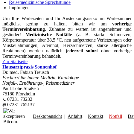
Reisemedizinische Sprechstunde
Impfungen
Um Ihre Wartezeiten und Ihr Ansteckungsrisiko im Wartezimmer
möglichst gering zu halten, bitten wir um
vorherige
Terminvereinbarung
. Zuhause zu warten ist angenehmer und
gesünder!
Medizinische Notfälle
(z. B. starke Schmerzen,
Körpertemperatur über 38,5 °C, neu aufgetretene Verletzungen oder
Muskellähmungen, Atemnot, Herzschmerzen, starke allergische
Reaktionen) werden natürlich
jederzeit sofort
ohne vorherige
Terminvereinbarung behandelt.
Zur Startseite
Hausarztpraxis Sonnenhof
Dr. med. Fabian Treusch
Facharzt für Innere Medizin, Kardiologe
Notfall-, Ernährungs-, Reisemediziner
Paul-Löbe-Straße 5
75180 Pforzheim
07231 73232
📞
07231 765137
📠
|
Desktopansicht
|
Anfahrt
|
Kontakt
|
Notfall
|
Da