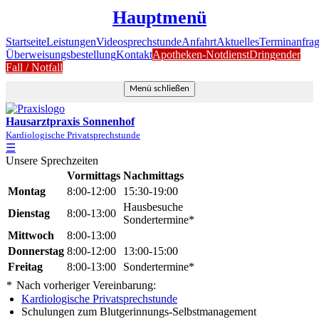
Hauptmenü
Startseite
Leistungen
Videosprechstunde
Anfahrt
Aktuelles
Terminanfra
Überweisungsbestellung
Kontakt
Apotheken-Notdienst
Dringender
Fall / Notfall
Menü schließen
Hausarztpraxis Sonnenhof
Kardiologische Privatsprechstunde
☰
Unsere Sprechzeiten
Vormittags
Nachmittags
Montag
8:00-12:00
15:30-19:00
Hausbesuche
Dienstag
8:00-13:00
Sondertermine*
Mittwoch
8:00-13:00
Donnerstag
8:00-12:00
13:00-15:00
Freitag
8:00-13:00
Sondertermine*
*
Nach vorheriger Vereinbarung:
Kardiologische Privatsprechstunde
Schulungen zum Blutgerinnungs-Selbstmanagement