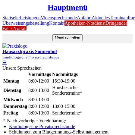
Hauptmenü
Startseite
Leistungen
Videosprechstunde
Anfahrt
Aktuelles
Terminanfra
Überweisungsbestellung
Kontakt
Apotheken-Notdienst
Dringender
Fall / Notfall
Menü schließen
Hausarztpraxis Sonnenhof
Kardiologische Privatsprechstunde
☰
Unsere Sprechzeiten
Vormittags
Nachmittags
Montag
8:00-12:00
15:30-19:00
Hausbesuche
Dienstag
8:00-13:00
Sondertermine*
Mittwoch
8:00-13:00
Donnerstag
8:00-12:00
13:00-15:00
Freitag
8:00-13:00
Sondertermine*
*
Nach vorheriger Vereinbarung:
Kardiologische Privatsprechstunde
Schulungen zum Blutgerinnungs-Selbstmanagement