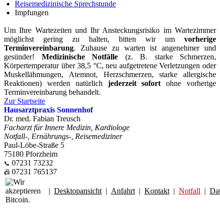
Reisemedizinische Sprechstunde
Impfungen
Um Ihre Wartezeiten und Ihr Ansteckungsrisiko im Wartezimmer
möglichst gering zu halten, bitten wir um
vorherige
Terminvereinbarung
. Zuhause zu warten ist angenehmer und
gesünder!
Medizinische Notfälle
(z. B. starke Schmerzen,
Körpertemperatur über 38,5 °C, neu aufgetretene Verletzungen oder
Muskellähmungen, Atemnot, Herzschmerzen, starke allergische
Reaktionen) werden natürlich
jederzeit sofort
ohne vorherige
Terminvereinbarung behandelt.
Zur Startseite
Hausarztpraxis Sonnenhof
Dr. med. Fabian Treusch
Facharzt für Innere Medizin, Kardiologe
Notfall-, Ernährungs-, Reisemediziner
Paul-Löbe-Straße 5
75180 Pforzheim
07231 73232
📞
07231 765137
📠
|
Desktopansicht
|
Anfahrt
|
Kontakt
|
Notfall
|
Da