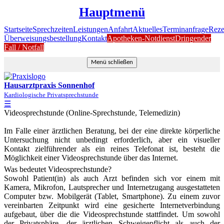
Hauptmenü
Startseite
Sprechzeiten
Leistungen
Anfahrt
Aktuelles
Terminanfrage
Reze
Überweisungsbestellung
Kontakt
Apotheken-Notdienst
Dringender
Fall / Notfall
Menü schließen
Hausarztpraxis Sonnenhof
Kardiologische Privatsprechstunde
☰
Videosprechstunde (Online-Sprechstunde, Telemedizin)
Im Falle einer ärztlichen Beratung, bei der eine direkte körperliche
Untersuchung nicht unbedingt erforderlich, aber ein visueller
Kontakt zielführender als ein reines Telefonat ist, besteht die
Möglichkeit einer Videosprechstunde über das Internet.
Was bedeutet Videosprechstunde?
Sowohl Patient(in) als auch Arzt befinden sich vor einem mit
Kamera, Mikrofon, Lautsprecher und Internetzugang ausgestatteten
Computer bzw. Mobilgerät (Tablet, Smartphone). Zu einem zuvor
vereinbarten Zeitpunkt wird eine gesicherte Internetverbindung
aufgebaut, über die die Videosprechstunde stattfindet. Um sowohl
der Privatsphäre, der ärztlichen Schweigepflicht als auch der