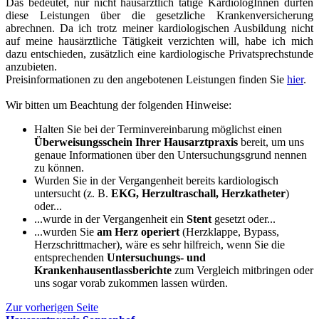
Das bedeutet, nur nicht hausärztlich tätige KardiologInnen dürfen
diese Leistungen über die gesetzliche Krankenversicherung
abrechnen. Da ich trotz meiner kardiologischen Ausbildung nicht
auf meine hausärztliche Tätigkeit verzichten will, habe ich mich
dazu entschieden, zusätzlich eine kardiologische Privatsprechstunde
anzubieten.
Preisinformationen zu den angebotenen Leistungen finden Sie
hier
.
Wir bitten um Beachtung der folgenden Hinweise:
Halten Sie bei der Terminvereinbarung möglichst einen
Überweisungsschein Ihrer Hausarztpraxis
bereit, um uns
genaue Informationen über den Untersuchungsgrund nennen
zu können.
Wurden Sie in der Vergangenheit bereits kardiologisch
untersucht (z. B.
EKG, Herzultraschall, Herzkatheter
)
oder...
...wurde in der Vergangenheit ein
Stent
gesetzt oder...
...wurden Sie
am Herz operiert
(Herzklappe, Bypass,
Herzschrittmacher), wäre es sehr hilfreich, wenn Sie die
entsprechenden
Untersuchungs- und
Krankenhausentlassberichte
zum Vergleich mitbringen oder
uns sogar vorab zukommen lassen würden.
Zur vorherigen Seite