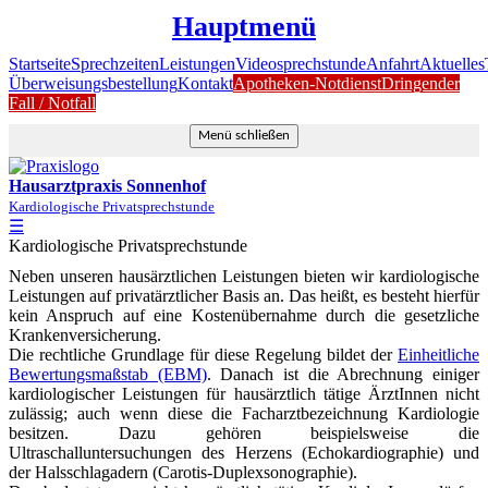
Hauptmenü
Startseite
Sprechzeiten
Leistungen
Videosprechstunde
Anfahrt
Aktuelles
Überweisungsbestellung
Kontakt
Apotheken-Notdienst
Dringender
Fall / Notfall
Menü schließen
Hausarztpraxis Sonnenhof
Kardiologische Privatsprechstunde
☰
Kardiologische Privatsprechstunde
Neben unseren hausärztlichen Leistungen bieten wir kardiologische
Leistungen auf privatärztlicher Basis an. Das heißt, es besteht hierfür
kein Anspruch auf eine Kostenübernahme durch die gesetzliche
Krankenversicherung.
Die rechtliche Grundlage für diese Regelung bildet der
Einheitliche
Bewertungsmaßstab (EBM)
. Danach ist die Abrechnung einiger
kardiologischer Leistungen für hausärztlich tätige ÄrztInnen nicht
zulässig; auch wenn diese die Facharztbezeichnung Kardiologie
besitzen. Dazu gehören beispielsweise die
Ultraschalluntersuchungen des Herzens (Echokardiographie) und
der Halsschlagadern (Carotis-Duplexsonographie).