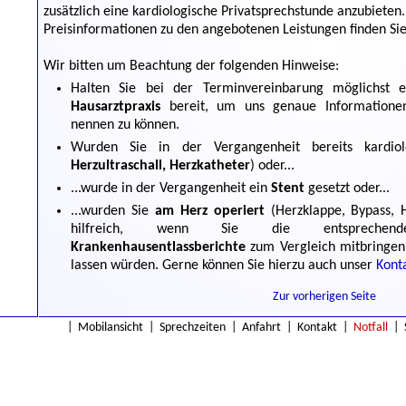
zusätzlich eine kardiologische Privatsprechstunde anzubieten.
Preisinformationen zu den angebotenen Leistungen finden Si
Wir bitten um Beachtung der folgenden Hinweise:
Halten Sie bei der Terminvereinbarung möglichst
Hausarztpraxis
bereit, um uns genaue Informatione
nennen zu können.
Wurden Sie in der Vergangenheit bereits kardio
Herzultraschall, Herzkatheter
) oder...
...wurde in der Vergangenheit ein
Stent
gesetzt oder...
...wurden Sie
am Herz operiert
(Herzklappe, Bypass, H
hilfreich, wenn Sie die entsprech
Krankenhausentlassberichte
zum Vergleich mitbringen
lassen würden. Gerne können Sie hierzu auch unser
Kont
Zur vorherigen Seite
|
Mobilansicht
|
Sprechzeiten
|
Anfahrt
|
Kontakt
|
Notfall
|