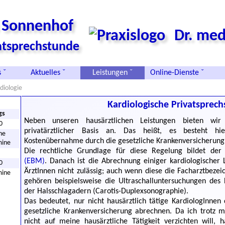
s Sonnenhof
Dr. med
vatsprechstunde
 ˇ
Aktuelles ˇ
Leistungen ˇ
Online-Dienste ˇ
diologie
Kardiologische Privatsprec
gs
Neben unseren hausärztlichen Leistungen bieten wir 
0
privatärztlicher Basis an. Das heißt, es besteht h
he
Kostenübernahme durch die gesetzliche Krankenversicherung
mine
Die rechtliche Grundlage für diese Regelung bildet de
(EBM)
. Danach ist die Abrechnung einiger kardiologischer L
0
ÄrztInnen nicht zulässig; auch wenn diese die Facharztbezei
mine
gehören beispielsweise die Ultraschalluntersuchungen des
der Halsschlagadern (Carotis-Duplexsonographie).
Das bedeutet, nur nicht hausärztlich tätige KardiologInnen
gesetzliche Krankenversicherung abrechnen. Da ich trotz m
nicht auf meine hausärztliche Tätigkeit verzichten will,