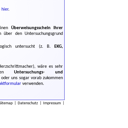
e
hier
.
 einen
Überweisungsschein Ihrer
n über den Untersuchungsgrund
logisch untersucht (z. B.
EKG,
erzschrittmacher), wäre es sehr
enden
Untersuchungs- und
 oder uns sogar vorab zukommen
aktformular
verwenden.
Sitemap
|
Datenschutz
|
Impressum
|