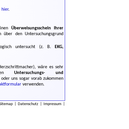
e
hier
.
 einen
Überweisungsschein Ihrer
n über den Untersuchungsgrund
logisch untersucht (z. B.
EKG,
erzschrittmacher), wäre es sehr
enden
Untersuchungs- und
 oder uns sogar vorab zukommen
aktformular
verwenden.
Sitemap
|
Datenschutz
|
Impressum
|