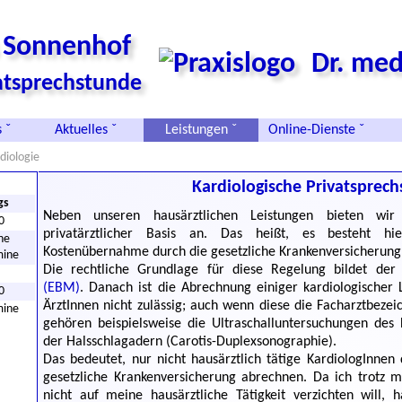
s Sonnenhof
Dr. med
vatsprechstunde
 ˇ
Aktuelles ˇ
Leistungen ˇ
Online-Dienste ˇ
diologie
Kardiologische Privatsprec
gs
Neben unseren hausärztlichen Leistungen bieten wir 
0
privatärztlicher Basis an. Das heißt, es besteht h
he
Kostenübernahme durch die gesetzliche Krankenversicherung
mine
Die rechtliche Grundlage für diese Regelung bildet de
(EBM)
. Danach ist die Abrechnung einiger kardiologischer L
0
ÄrztInnen nicht zulässig; auch wenn diese die Facharztbezei
mine
gehören beispielsweise die Ultraschalluntersuchungen des
der Halsschlagadern (Carotis-Duplexsonographie).
Das bedeutet, nur nicht hausärztlich tätige KardiologInnen
gesetzliche Krankenversicherung abrechnen. Da ich trotz m
nicht auf meine hausärztliche Tätigkeit verzichten will,