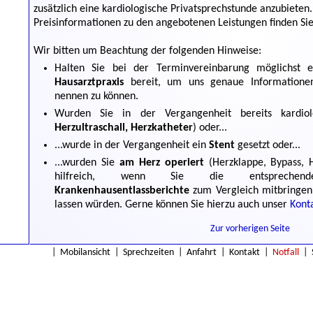
zusätzlich eine kardiologische Privatsprechstunde anzubieten.
Preisinformationen zu den angebotenen Leistungen finden Si
Wir bitten um Beachtung der folgenden Hinweise:
Halten Sie bei der Terminvereinbarung möglichst
Hausarztpraxis
bereit, um uns genaue Informatione
nennen zu können.
Wurden Sie in der Vergangenheit bereits kardio
Herzultraschall, Herzkatheter
) oder...
...wurde in der Vergangenheit ein
Stent
gesetzt oder...
...wurden Sie
am Herz operiert
(Herzklappe, Bypass, H
hilfreich, wenn Sie die entsprech
Krankenhausentlassberichte
zum Vergleich mitbringen
lassen würden. Gerne können Sie hierzu auch unser
Kont
Zur vorherigen Seite
|
Mobilansicht
|
Sprechzeiten
|
Anfahrt
|
Kontakt
|
Notfall
|