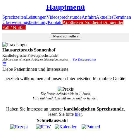
Hauptmenü
Sprechzeiten
Leistungen
Videosprechstunde
Anfahrt
Aktuelles
Terminan
Überweisungsbestellung
Kontakt
Apotheken-Notdienst
Dringender
Fall / Notfall
Menü schließen
Hausarztpraxis Sonnenhof
Kardiologische Privatsprechstunde
Mobilansicht mit eingeschränktem Informationsangebot
→ Zur Desktopansicht
☰
Liebe PatientInnen und Interessierte
herzlich willkommen auf unseren Internetseiten für mobile Geräte!
Die Praxis befindet sich im 1. Stock.
Fahrstuhl und Rollstuhlrampe sind vorhanden.
Haben Sie Interesse an unserer
kardiologischen Sprechstunde
,
lesen Sie bitte
hier
.
Schnellauswahl