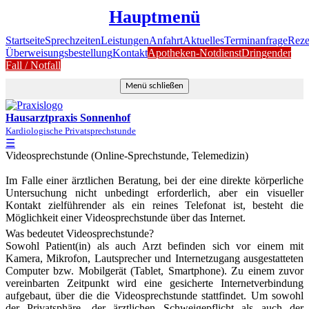
Hauptmenü
Startseite
Sprechzeiten
Leistungen
Anfahrt
Aktuelles
Terminanfrage
Reze
Überweisungsbestellung
Kontakt
Apotheken-Notdienst
Dringender
Fall / Notfall
Menü schließen
Hausarztpraxis Sonnenhof
Kardiologische Privatsprechstunde
☰
Videosprechstunde (Online-Sprechstunde, Telemedizin)
Im Falle einer ärztlichen Beratung, bei der eine direkte körperliche
Untersuchung nicht unbedingt erforderlich, aber ein visueller
Kontakt zielführender als ein reines Telefonat ist, besteht die
Möglichkeit einer Videosprechstunde über das Internet.
Was bedeutet Videosprechstunde?
Sowohl Patient(in) als auch Arzt befinden sich vor einem mit
Kamera, Mikrofon, Lautsprecher und Internetzugang ausgestatteten
Computer bzw. Mobilgerät (Tablet, Smartphone). Zu einem zuvor
vereinbarten Zeitpunkt wird eine gesicherte Internetverbindung
aufgebaut, über die die Videosprechstunde stattfindet. Um sowohl
der Privatsphäre, der ärztlichen Schweigepflicht als auch der