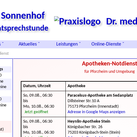
s Sonnenhof
Dr. med
vatsprechstunde
 ˇ
Aktuelles ˇ
Leistungen ˇ
Online-Dienste ˇ
ienst
Apotheken-Notdiens
gs
für Pforzheim und Umgebung
0
he
Datum, Uhrzeit
Apotheke
mine
So, 09.08., 06:30
Paracelsus-Apotheke am Sedanplatz
0
bis
Dillsteiner Str.10 A
mine
Mo, 10.08., 06:30
75173 Pforzheim (Innenstadt)
Jetzt geöffnet
Adresse in Google Maps anzeigen
So, 09.08., 06:30
Heynlin-Apotheke Stein
bis
Königsbacher Str. 26
st)
Mo, 10.08., 06:30
75203 Königsbach-Stein (Stein)