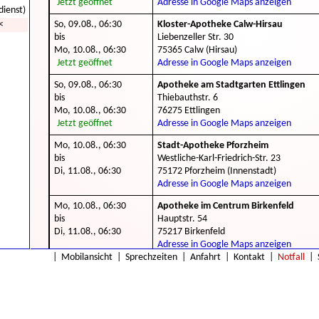
Jetzt geöffnet
Adresse in Google Maps anzeigen
dienst)
<
So, 09.08., 06:30
Kloster-Apotheke Calw-Hirsau
bis
Liebenzeller Str. 30
Mo, 10.08., 06:30
75365 Calw (Hirsau)
Jetzt geöffnet
Adresse in Google Maps anzeigen
So, 09.08., 06:30
Apotheke am Stadtgarten Ettlingen
bis
Thiebauthstr. 6
Mo, 10.08., 06:30
76275 Ettlingen
Jetzt geöffnet
Adresse in Google Maps anzeigen
Mo, 10.08., 06:30
Stadt-Apotheke Pforzheim
bis
Westliche-Karl-Friedrich-Str. 23
Di, 11.08., 06:30
75172 Pforzheim (Innenstadt)
Adresse in Google Maps anzeigen
Mo, 10.08., 06:30
Apotheke im Centrum Birkenfeld
bis
Hauptstr. 54
Di, 11.08., 06:30
75217 Birkenfeld
Adresse in Google Maps anzeigen
|
Mobilansicht
|
Sprechzeiten
|
Anfahrt
|
Kontakt
|
Notfall
|
Mo, 10.08., 06:30
Schloss-Apotheke Königsbach
bis
Bahnhofstr. 33
Di, 11.08., 06:30
75203 Königsbach-Stein (Königsbach)
Adresse in Google Maps anzeigen