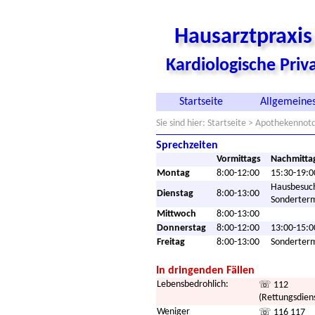
Hausarztpraxi
Kardiologische Pri
Startseite
Allgemeines
Sie sind hier:
Startseite
> Apothekennotd
Sprechzeiten
Vormittags
Nachmitta
Montag
8:00-12:00
15:30-19:0
Hausbesuc
Dienstag
8:00-13:00
Sonderter
Mittwoch
8:00-13:00
Donnerstag
8:00-12:00
13:00-15:0
Freitag
8:00-13:00
Sonderter
In dringenden Fällen
Lebensbedrohlich:
☏ 112
(Rettungsdien
Weniger
☏ 116 117