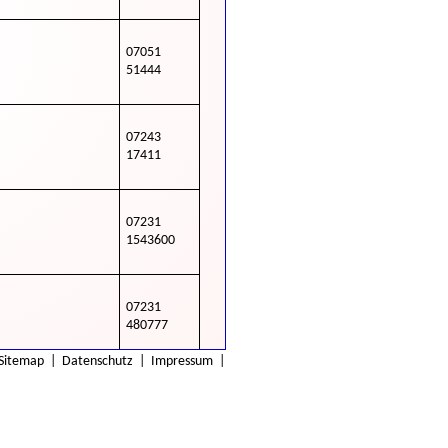
07051
51444
07243
17411
07231
1543600
07231
480777
Sitemap
|
Datenschutz
|
Impressum
|
07232
30020