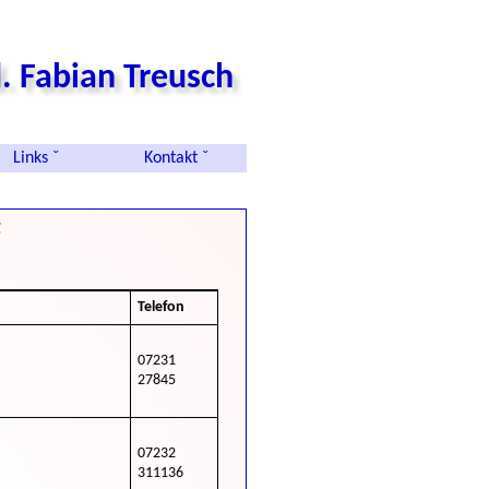
. Fabian Treusch
Links ˇ
Kontakt ˇ
t
Telefon
07231
27845
07232
311136