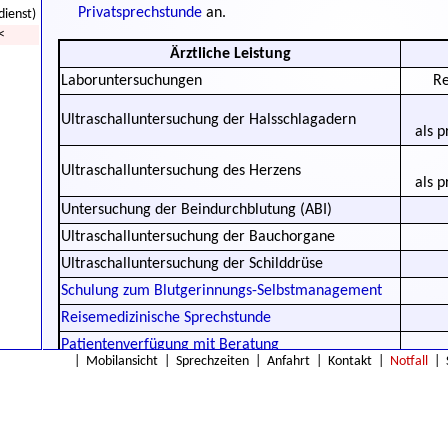
Privatsprechstunde
an.
dienst)
<
Ärztliche Leistung
Laboruntersuchungen
Re
Ultraschalluntersuchung der Halsschlagadern
als p
Ultraschalluntersuchung des Herzens
als p
Untersuchung der Beindurchblutung (ABI)
Ultraschalluntersuchung der Bauchorgane
Ultraschalluntersuchung der Schilddrüse
Schulung zum Blutgerinnungs-Selbstmanagement
Reisemedizinische Sprechstunde
Patientenverfügung mit Beratung
|
Mobilansicht
|
Sprechzeiten
|
Anfahrt
|
Kontakt
|
Notfall
|
Tauchtauglichkeitsuntersuchung
(nach den Vorgaben der
GTÜM
)
1)
In den meisten Fällen erfolgt für die Schulung zum Blutgerinnung
Kostenübernahme/-beteiligung durch die Krankenversicherung.