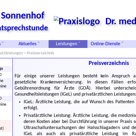
s Sonnenhof
Dr. med
vatsprechstunde
 ˇ
Aktuelles ˇ
Leistungen ˇ
Online-Dienste ˇ
atzleistungen
> Preisverzeichnis
Preisverzeichnis
gs
0
Für einige unserer Leistungen besteht kein Anspruch 
he
gesetzliche Krankenversicherung. In diesen Fällen er
mine
Gebührenordnung für Ärzte (GOÄ). Hierbei unterscheid
Gesundheitsleistungen (IGeL) und privatärztlichen Leistungen
0
IGeL: Ärztliche Leistung, die auf Wunsch des Patiente
mine
erfolgt.
Privatärztliche Leistung: Ärztliche Leistung, die medizn
deren Kosten aber bei Durchführung in unserer Praxis 
Ultraschalluntersuchungen der Halsschlagadern und de
st)
IGeL als auch als privatärztliche Leistung im