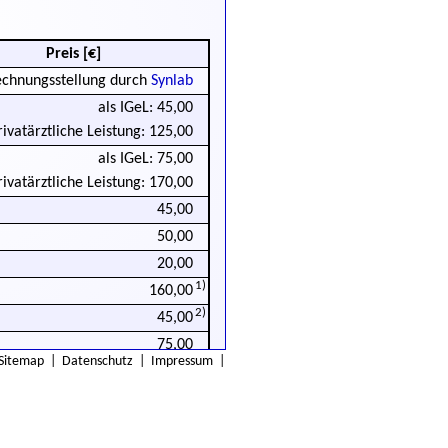
Preis [€]
chnungsstellung durch
Synlab
als IGeL: 45,00
rivatärztliche Leistung: 125,00
als IGeL: 75,00
rivatärztliche Leistung: 170,00
45,00
50,00
20,00
1)
160,00
2)
45,00
75,00
Sitemap
|
Datenschutz
|
Impressum
|
unter 39 Jahre: 75,00
ab 39 Jahre: 100,00
sselbstmanagement eine