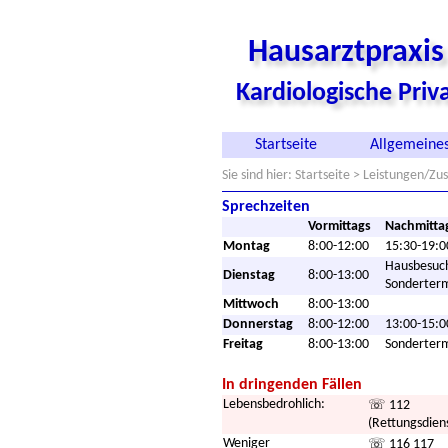
Hausarztpraxi
Kardiologische Pri
Startseite
Allgemeines
Sie sind hier:
Startseite
>
Leistungen/Zus
Sprechzeiten
Vormittags
Nachmitta
Montag
8:00-12:00
15:30-19:0
Hausbesuc
Dienstag
8:00-13:00
Sonderter
Mittwoch
8:00-13:00
Donnerstag
8:00-12:00
13:00-15:0
Freitag
8:00-13:00
Sonderter
In dringenden Fällen
Lebensbedrohlich:
☏ 112
(Rettungsdien
Weniger
☏ 116 117