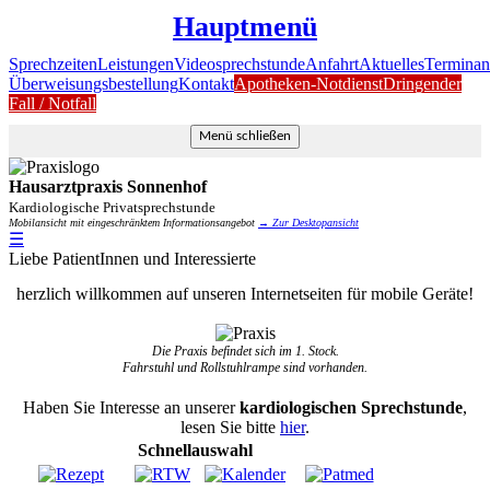
Hauptmenü
Sprechzeiten
Leistungen
Videosprechstunde
Anfahrt
Aktuelles
Terminan
Überweisungsbestellung
Kontakt
Apotheken-Notdienst
Dringender
Fall / Notfall
Menü schließen
Hausarztpraxis Sonnenhof
Kardiologische Privatsprechstunde
Mobilansicht mit eingeschränktem Informationsangebot
→ Zur Desktopansicht
☰
Liebe PatientInnen und Interessierte
herzlich willkommen auf unseren Internetseiten für mobile Geräte!
Die Praxis befindet sich im 1. Stock.
Fahrstuhl und Rollstuhlrampe sind vorhanden.
Haben Sie Interesse an unserer
kardiologischen Sprechstunde
,
lesen Sie bitte
hier
.
Schnellauswahl