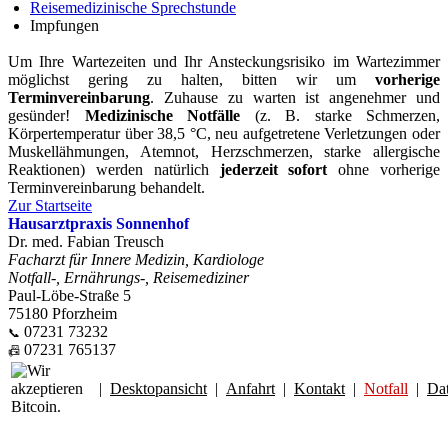
Reisemedizinische Sprechstunde
Impfungen
Um Ihre Wartezeiten und Ihr Ansteckungsrisiko im Wartezimmer
möglichst gering zu halten, bitten wir um
vorherige
Terminvereinbarung
. Zuhause zu warten ist angenehmer und
gesünder!
Medizinische Notfälle
(z. B. starke Schmerzen,
Körpertemperatur über 38,5 °C, neu aufgetretene Verletzungen oder
Muskellähmungen, Atemnot, Herzschmerzen, starke allergische
Reaktionen) werden natürlich
jederzeit sofort
ohne vorherige
Terminvereinbarung behandelt.
Zur Startseite
Hausarztpraxis Sonnenhof
Dr. med. Fabian Treusch
Facharzt für Innere Medizin, Kardiologe
Notfall-, Ernährungs-, Reisemediziner
Paul-Löbe-Straße 5
75180 Pforzheim
07231 73232
📞
07231 765137
📠
|
Desktopansicht
|
Anfahrt
|
Kontakt
|
Notfall
|
Da