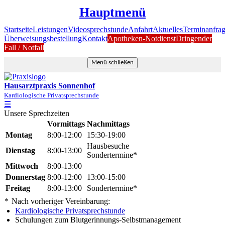
Hauptmenü
Startseite
Leistungen
Videosprechstunde
Anfahrt
Aktuelles
Terminanfra
Überweisungsbestellung
Kontakt
Apotheken-Notdienst
Dringender
Fall / Notfall
Menü schließen
Hausarztpraxis Sonnenhof
Kardiologische Privatsprechstunde
☰
Unsere Sprechzeiten
Vormittags
Nachmittags
Montag
8:00-12:00
15:30-19:00
Hausbesuche
Dienstag
8:00-13:00
Sondertermine*
Mittwoch
8:00-13:00
Donnerstag
8:00-12:00
13:00-15:00
Freitag
8:00-13:00
Sondertermine*
*
Nach vorheriger Vereinbarung:
Kardiologische Privatsprechstunde
Schulungen zum Blutgerinnungs-Selbstmanagement