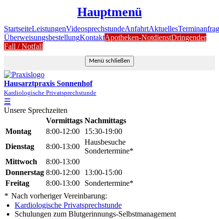
Hauptmenü
Startseite
Leistungen
Videosprechstunde
Anfahrt
Aktuelles
Terminanfra
Überweisungsbestellung
Kontakt
Apotheken-Notdienst
Dringender
Fall / Notfall
Menü schließen
Hausarztpraxis Sonnenhof
Kardiologische Privatsprechstunde
☰
Unsere Sprechzeiten
Vormittags
Nachmittags
Montag
8:00-12:00
15:30-19:00
Hausbesuche
Dienstag
8:00-13:00
Sondertermine*
Mittwoch
8:00-13:00
Donnerstag
8:00-12:00
13:00-15:00
Freitag
8:00-13:00
Sondertermine*
*
Nach vorheriger Vereinbarung:
Kardiologische Privatsprechstunde
Schulungen zum Blutgerinnungs-Selbstmanagement