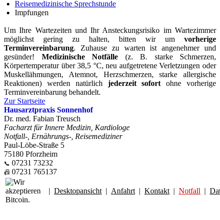
Reisemedizinische Sprechstunde
Impfungen
Um Ihre Wartezeiten und Ihr Ansteckungsrisiko im Wartezimmer
möglichst gering zu halten, bitten wir um
vorherige
Terminvereinbarung
. Zuhause zu warten ist angenehmer und
gesünder!
Medizinische Notfälle
(z. B. starke Schmerzen,
Körpertemperatur über 38,5 °C, neu aufgetretene Verletzungen oder
Muskellähmungen, Atemnot, Herzschmerzen, starke allergische
Reaktionen) werden natürlich
jederzeit sofort
ohne vorherige
Terminvereinbarung behandelt.
Zur Startseite
Hausarztpraxis Sonnenhof
Dr. med. Fabian Treusch
Facharzt für Innere Medizin, Kardiologe
Notfall-, Ernährungs-, Reisemediziner
Paul-Löbe-Straße 5
75180 Pforzheim
07231 73232
📞
07231 765137
📠
|
Desktopansicht
|
Anfahrt
|
Kontakt
|
Notfall
|
Da