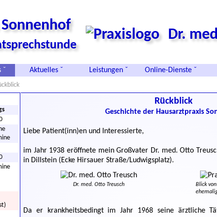
s Sonnenhof
Dr. med
vatsprechstunde
 ˇ
Aktuelles ˇ
Leistungen ˇ
Online-Dienste ˇ
ckblick
Rückblick
gs
Geschichte der Hausarztpraxis S
0
he
Liebe Patient(inn)en und Interessierte,
mine
im Jahr 1938 eröffnete mein Großvater Dr. med. Otto Treusch 
0
in Dillstein (Ecke Hirsauer Straße/Ludwigsplatz).
mine
Dr. med. Otto Treusch
Blick von
ehemalig
st)
Da er krankheitsbedingt im Jahr 1968 seine ärztliche T