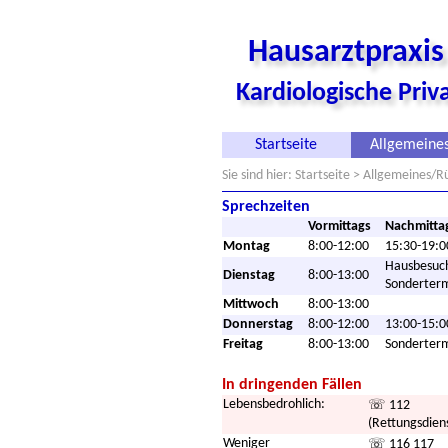
Hausarztpraxi
Kardiologische Pri
Startseite
Allgemeines
Sie sind hier:
Startseite
> Allgemeines/Rü
Sprechzeiten
Vormittags
Nachmitta
Montag
8:00-12:00
15:30-19:0
Hausbesuc
Dienstag
8:00-13:00
Sonderter
Mittwoch
8:00-13:00
Donnerstag
8:00-12:00
13:00-15:0
Freitag
8:00-13:00
Sonderter
In dringenden Fällen
Lebensbedrohlich:
☏ 112
(Rettungsdien
Weniger
☏ 116 117