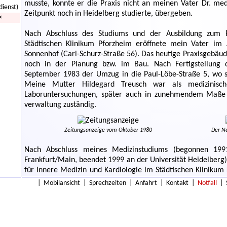
musste, konnte er die Praxis nicht an meinen Vater Dr. me
dienst)
Zeitpunkt noch in Heidelberg studierte, übergeben.
<
Nach Abschluss des Studiums und der Ausbildung zum F
Städtischen Klinikum Pforzheim eröffnete mein Vater im
Sonnenhof (Carl-Schurz-Straße 56). Das heutige Praxisgebäud
noch in der Planung bzw. im Bau. Nach Fertigstellung
September 1983 der Umzug in die Paul-Löbe-Straße 5, wo sic
Meine Mutter Hildegard Treusch war als medizinisch-t
Laboruntersuchungen, später auch in zunehmendem Maße f
verwaltung zuständig.
Zeitungsanzeige vom Oktober 1980
Der Ne
Nach Abschluss meines Medizinstudiums (begonnen 1991
Frankfurt/Main, beendet 1999 an der Universität Heidelberg
für Innere Medizin und Kardiologie im Städtischen Klinikum
Baar Klinikum Villingen-Schwenningen entschloss ich mich 
|
Mobilansicht
|
Sprechzeiten
|
Anfahrt
|
Kontakt
|
Notfall
|
Hausarztpraxis meines Vaters.
Dr. med. Hannes Treusch (2009)
Das "alte