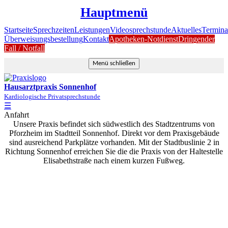
Hauptmenü
Startseite
Sprechzeiten
Leistungen
Videosprechstunde
Aktuelles
Termina
Überweisungsbestellung
Kontakt
Apotheken-Notdienst
Dringender
Fall / Notfall
Menü schließen
Hausarztpraxis Sonnenhof
Kardiologische Privatsprechstunde
☰
Anfahrt
Unsere Praxis befindet sich südwestlich des Stadtzentrums von
Pforzheim im Stadtteil Sonnenhof. Direkt vor dem Praxisgebäude
sind ausreichend Parkplätze vorhanden. Mit der Stadtbuslinie 2 in
Richtung Sonnenhof erreichen Sie die die Praxis von der Haltestelle
Elisabethstraße nach einem kurzen Fußweg.