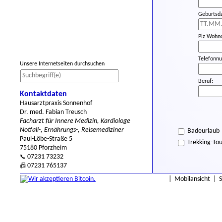
Geburtsd
Plz Wohno
Telefonn
Unsere Internetseiten durchsuchen
Beruf:
Kontaktdaten
Hausarztpraxis Sonnenhof
Dr. med. Fabian Treusch
Facharzt für Innere Medizin, Kardiologe
Notfall-, Ernährungs-, Reisemediziner
Badeurlaub
Paul-Löbe-Straße 5
Trekking-To
75180 Pforzheim
07231 73232
📞
07231 765137
📠
|
Mobilansicht
|
Reiseländer
1.