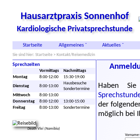
Hausarztpraxis Sonnenhof
Kardiologische Privatsprechstunde
Startseite
Allgemeines ˇ
Aktuelles ˇ
Sie sind hier:
Startseite
> Kontakt/Reisemedizin
Sprechzeiten
Anmeldun
Vormittags
Nachmittags
Montag
8:00-12:00
15:30-19:00
Hausbesuche
Haben Sie
Dienstag
8:00-13:00
Sondertermine
Sprechstund
Mittwoch
8:00-13:00
Donnerstag
8:00-12:00
13:00-15:00
der folgende
Freitag
8:00-13:00
Sondertermine
möglich bei 
Death Vlei (Namibia)
Vorname: