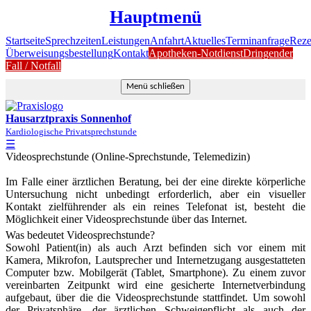
Hauptmenü
Startseite
Sprechzeiten
Leistungen
Anfahrt
Aktuelles
Terminanfrage
Reze
Überweisungsbestellung
Kontakt
Apotheken-Notdienst
Dringender
Fall / Notfall
Menü schließen
Hausarztpraxis Sonnenhof
Kardiologische Privatsprechstunde
☰
Videosprechstunde (Online-Sprechstunde, Telemedizin)
Im Falle einer ärztlichen Beratung, bei der eine direkte körperliche
Untersuchung nicht unbedingt erforderlich, aber ein visueller
Kontakt zielführender als ein reines Telefonat ist, besteht die
Möglichkeit einer Videosprechstunde über das Internet.
Was bedeutet Videosprechstunde?
Sowohl Patient(in) als auch Arzt befinden sich vor einem mit
Kamera, Mikrofon, Lautsprecher und Internetzugang ausgestatteten
Computer bzw. Mobilgerät (Tablet, Smartphone). Zu einem zuvor
vereinbarten Zeitpunkt wird eine gesicherte Internetverbindung
aufgebaut, über die die Videosprechstunde stattfindet. Um sowohl
der Privatsphäre, der ärztlichen Schweigepflicht als auch der