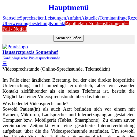
Hauptmenü
Startseite
Sprechzeiten
Leistungen
Anfahrt
Aktuelles
Terminanfrage
Reze
Überweisungsbestellung
Kontakt
Apotheken-Notdienst
Dringender
Fall / Notfall
Menü schließen
Hausarztpraxis Sonnenhof
Kardiologische Privatsprechstunde
☰
Videosprechstunde (Online-Sprechstunde, Telemedizin)
Im Falle einer ärztlichen Beratung, bei der eine direkte körperliche
Untersuchung nicht unbedingt erforderlich, aber ein visueller
Kontakt zielführender als ein reines Telefonat ist, besteht die
Möglichkeit einer Videosprechstunde über das Internet.
Was bedeutet Videosprechstunde?
Sowohl Patient(in) als auch Arzt befinden sich vor einem mit
Kamera, Mikrofon, Lautsprecher und Internetzugang ausgestatteten
Computer bzw. Mobilgerät (Tablet, Smartphone). Zu einem zuvor
vereinbarten Zeitpunkt wird eine gesicherte Internetverbindung
aufgebaut, über die die Videosprechstunde stattfindet. Um sowohl
der Privatsphäre, der ärztlichen Schweigepflicht als auch der