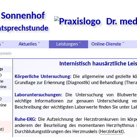
s Sonnenhof
Dr. med
vatsprechstunde
 ˇ
Aktuelles ˇ
Leistungen ˇ
Online-Dienste ˇ
lgemein
Internistisch hausärztliche Le
gs
0
Körperliche Untersuchung:
Die allgemeine und gezielte kör
he
Grundlage zur Erkennung (Diagnostik) und Behandlung (Thera
mine
Laboruntersuchungen:
Die Untersuchung von Blutwerten 
0
wichtige Informationen zur genauen Unterscheidung ve
mine
Beschreibung der wichtigsten Laborwerte finden Sie unter
La
Ruhe-EKG:
Die Aufzeichnung der Herzstromkurven im körpe
anderem der Beurteilung des momentanen Herzrhythmus 
st)
Durchblutungsstörungen des Herzmuskels (
Herzinfarkt
).