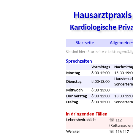
Hausarztpraxi
Kardiologische Pri
Startseite
Allgemeines
Sie sind hier:
Startseite
> Leistungen/Al
Sprechzeiten
Vormittags
Nachmitta
Montag
8:00-12:00
15:30-19:0
Hausbesuc
Dienstag
8:00-13:00
Sonderter
Mittwoch
8:00-13:00
Donnerstag
8:00-12:00
13:00-15:0
Freitag
8:00-13:00
Sonderter
In dringenden Fällen
Lebensbedrohlich:
☏ 112
(Rettungsdien
Weniger
☏ 116 117