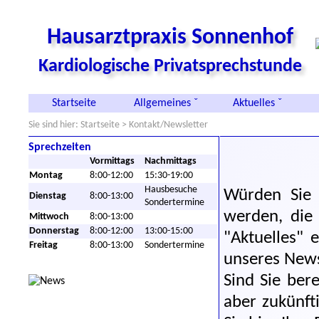
Hausarztpraxis Sonnenhof
Kardiologische Privatsprechstunde
Startseite
Allgemeines ˇ
Aktuelles ˇ
Sie sind hier:
Startseite
> Kontakt/Newsletter
Sprechzeiten
Vormittags
Nachmittags
Montag
8:00-12:00
15:30-19:00
Hausbesuche
Würden Sie 
Dienstag
8:00-13:00
Sondertermine
werden, die 
Mittwoch
8:00-13:00
Donnerstag
8:00-12:00
13:00-15:00
"Aktuelles" 
Freitag
8:00-13:00
Sondertermine
unseres Newsl
Sind Sie ber
aber zukünft