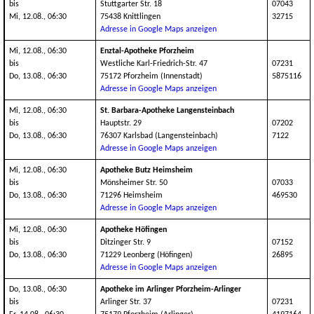
bis
Stuttgarter Str. 18
07043
Mi, 12.08., 06:30
75438 Knittlingen
32715
Adresse in Google Maps anzeigen
Mi, 12.08., 06:30
Enztal-Apotheke Pforzheim
bis
Westliche Karl-Friedrich-Str. 47
07231
Do, 13.08., 06:30
75172 Pforzheim (Innenstadt)
5875116
Adresse in Google Maps anzeigen
Mi, 12.08., 06:30
St. Barbara-Apotheke Langensteinbach
bis
Hauptstr. 29
07202
Do, 13.08., 06:30
76307 Karlsbad (Langensteinbach)
7122
Adresse in Google Maps anzeigen
Mi, 12.08., 06:30
Apotheke Butz Heimsheim
bis
Mönsheimer Str. 50
07033
Do, 13.08., 06:30
71296 Heimsheim
469530
Adresse in Google Maps anzeigen
Mi, 12.08., 06:30
Apotheke Höfingen
bis
Ditzinger Str. 9
07152
Do, 13.08., 06:30
71229 Leonberg (Höfingen)
26895
Adresse in Google Maps anzeigen
Do, 13.08., 06:30
Apotheke im Arlinger Pforzheim-Arlinger
bis
Arlinger Str. 37
07231