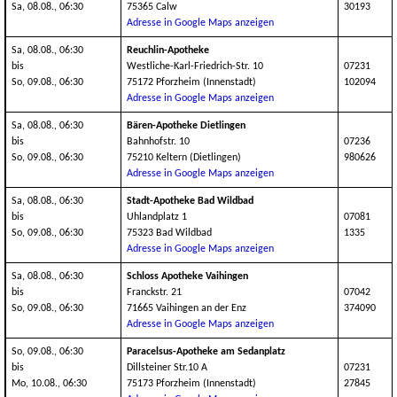
Sa, 08.08., 06:30
75365 Calw
30193
Adresse in Google Maps anzeigen
Sa, 08.08., 06:30
Reuchlin-Apotheke
bis
Westliche-Karl-Friedrich-Str. 10
07231
So, 09.08., 06:30
75172 Pforzheim (Innenstadt)
102094
Adresse in Google Maps anzeigen
Sa, 08.08., 06:30
Bären-Apotheke Dietlingen
bis
Bahnhofstr. 10
07236
So, 09.08., 06:30
75210 Keltern (Dietlingen)
980626
Adresse in Google Maps anzeigen
Sa, 08.08., 06:30
Stadt-Apotheke Bad Wildbad
bis
Uhlandplatz 1
07081
So, 09.08., 06:30
75323 Bad Wildbad
1335
Adresse in Google Maps anzeigen
Sa, 08.08., 06:30
Schloss Apotheke Vaihingen
bis
Franckstr. 21
07042
So, 09.08., 06:30
71665 Vaihingen an der Enz
374090
Adresse in Google Maps anzeigen
So, 09.08., 06:30
Paracelsus-Apotheke am Sedanplatz
bis
Dillsteiner Str.10 A
07231
Mo, 10.08., 06:30
75173 Pforzheim (Innenstadt)
27845