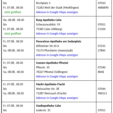
bis
Kirchplatz 5
07033
Fr, 07.08., 06:30
71263 Weil der Stadt (Merklingen)
4666690
Jetzt geöffnet
Adresse in Google Maps anzeigen
Do, 06.08., 06:30
Burg-Apotheke Calw
bis
Schwarzwaldstr. 59
07051
Fr, 07.08., 06:30
75365 Calw (Altburg)
51104
Jetzt geöffnet
Adresse in Google Maps anzeigen
Fr, 07.08., 06:30
Paracelsus-Apotheke am Sedanplatz
bis
Dillsteiner Str.10 A
07231
Sa, 08.08., 06:30
75173 Pforzheim (Innenstadt)
27845
Adresse in Google Maps anzeigen
Fr, 07.08., 06:30
Sonnen-Apotheke Pfinztal
bis
Pfinzstr. 10
07240
Sa, 08.08., 06:30
76327 Pfinztal (Söllingen)
8046
Adresse in Google Maps anzeigen
Fr, 07.08., 06:30
Markt-Apotheke Flacht
bis
Weissacher Str. 38
07044
Sa, 08.08., 06:30
71287 Weissach (Flacht)
900111
Adresse in Google Maps anzeigen
Fr, 07.08., 06:30
Stadtapotheke Calw
bis
Lederstr. 35
07051