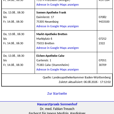
Fr, 14.08., 06:30
75179 Pforzheim (Arlinger)
4197164
Adresse in Google Maps anzeigen
Do, 13.08., 06:30
Sonnen Apotheke Frank
bis
Daimlerstr. 17
07082
Fr, 14.08., 06:30
75305 Neuenbürg
9433100
Adresse in Google Maps anzeigen
Do, 13.08., 06:30
Markt-Apotheke Bretten
bis
Marktplatz 6
07252
Fr, 14.08., 06:30
75015 Bretten
2322
Adresse in Google Maps anzeigen
Do, 13.08., 06:30
Eichen-Apotheke Calw
bis
Gartenstr. 1
07051
Fr, 14.08., 06:30
75365 Calw (Stammheim)
30709
Adresse in Google Maps anzeigen
Quelle: Landesapothekerkammer Baden-Württemberg
Zuletzt aktualisiert: 06.08.2026 - 17:12:02
Zur Startseite
Hausarztpraxis Sonnenhof
Dr. med. Fabian Treusch
Facharzt für Innere Medizin, Kardiologe