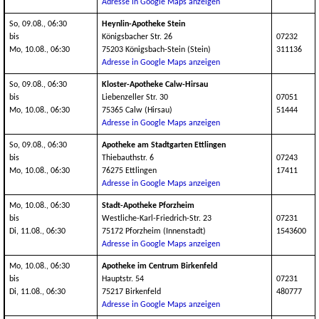
Adresse in Google Maps anzeigen
So, 09.08., 06:30
Heynlin-Apotheke Stein
bis
Königsbacher Str. 26
07232
Mo, 10.08., 06:30
75203 Königsbach-Stein (Stein)
311136
Adresse in Google Maps anzeigen
So, 09.08., 06:30
Kloster-Apotheke Calw-Hirsau
bis
Liebenzeller Str. 30
07051
Mo, 10.08., 06:30
75365 Calw (Hirsau)
51444
Adresse in Google Maps anzeigen
So, 09.08., 06:30
Apotheke am Stadtgarten Ettlingen
bis
Thiebauthstr. 6
07243
Mo, 10.08., 06:30
76275 Ettlingen
17411
Adresse in Google Maps anzeigen
Mo, 10.08., 06:30
Stadt-Apotheke Pforzheim
bis
Westliche-Karl-Friedrich-Str. 23
07231
Di, 11.08., 06:30
75172 Pforzheim (Innenstadt)
1543600
Adresse in Google Maps anzeigen
Mo, 10.08., 06:30
Apotheke im Centrum Birkenfeld
bis
Hauptstr. 54
07231
Di, 11.08., 06:30
75217 Birkenfeld
480777
Adresse in Google Maps anzeigen