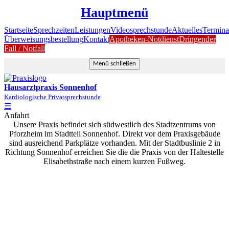
Hauptmenü
Startseite
Sprechzeiten
Leistungen
Videosprechstunde
Aktuelles
Termina
Überweisungsbestellung
Kontakt
Apotheken-Notdienst
Dringender
Fall / Notfall
Menü schließen
Hausarztpraxis Sonnenhof
Kardiologische Privatsprechstunde
☰
Anfahrt
Unsere Praxis befindet sich südwestlich des Stadtzentrums von
Pforzheim im Stadtteil Sonnenhof. Direkt vor dem Praxisgebäude
sind ausreichend Parkplätze vorhanden. Mit der Stadtbuslinie 2 in
Richtung Sonnenhof erreichen Sie die die Praxis von der Haltestelle
Elisabethstraße nach einem kurzen Fußweg.