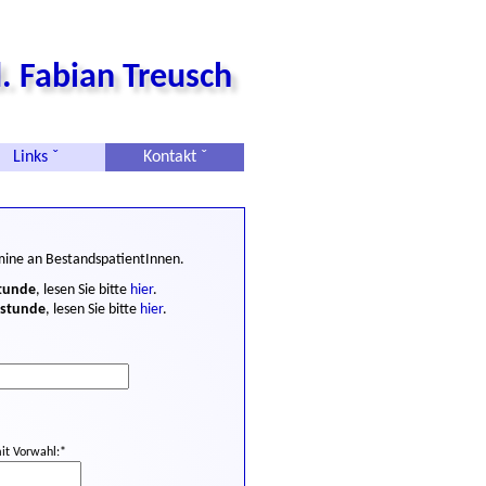
. Fabian Treusch
Links ˇ
Kontakt ˇ
mine an BestandspatientInnen.
stunde
, lesen Sie bitte
hier
.
hstunde
, lesen Sie bitte
hier
.
t Vorwahl:*