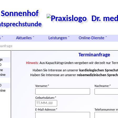
s Sonnenhof
Dr. med
vatsprechstunde
 ˇ
Aktuelles ˇ
Leistungen ˇ
Online-Dienste ˇ
nanfrage
Terminanfrage
gs
Hinweis:
Aus Kapazitätsgründen vergeben wir derzeit nur Ter
0
he
Haben Sie Interesse an unserer
kardiologischen Sprech
mine
Haben Sie Interesse an unserer
reisemedizinischen Sprec
0
Vorname:*
Nachname:*
mine
Geburtsdatum:*
E-Mail-Adresse:*
Telefonnummer mi