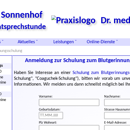
s Sonnenhof
Dr. med
vatsprechstunde
 ˇ
Aktuelles ˇ
Leistungen ˇ
Online-Dienste ˇ
nungsschulung
Anmeldung zur Schulung zum Blutgerinnu
gs
0
Haben Sie Interesse an einer
Schulung zum Blutgerinnung
he
Schulung", "Coaguchek-Schulung"), bitten wir vorab um unv
mine
Informationen. Wir melden uns dann schnellst möglich bei Ih
0
Vorname:
Nachname:
mine
Geburtsdatum:
Strasse Hausnum
Plz Wohnort:
E-Mail-Adresse: