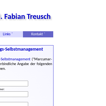
. Fabian Treusch
Links ˇ
Kontakt ˇ
ngs-Selbstmanagement
s-Selbstmanagement
("Marcumar-
erbindliche Angabe der folgenden
nen.
mer: