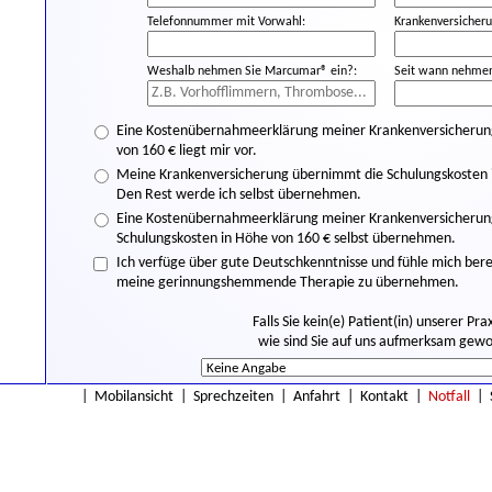
Telefonnummer mit Vorwahl:
Krankenversicheru
Weshalb nehmen Sie Marcumar® ein?:
Seit wann nehmen
Eine Kostenübernahmeerklärung meiner Krankenversicherung 
von 160 € liegt mir vor.
Meine Krankenversicherung übernimmt die Schulungskosten i
Den Rest werde ich selbst übernehmen.
Eine Kostenübernahmeerklärung meiner Krankenversicherung l
Schulungskosten in Höhe von 160 € selbst übernehmen.
Ich verfüge über gute Deutschkenntnisse und fühle mich bere
meine gerinnungshemmende Therapie zu übernehmen.
Falls Sie kein(e) Patient(in) unserer Prax
wie sind Sie auf uns aufmerksam gew
|
Mobilansicht
|
Sprechzeiten
|
Anfahrt
|
Kontakt
|
Notfall
|
* Mit dem Versand dieser Anmeldung bestätigen Sie, dass Sie unsere
D
Zur vorherigen Seite