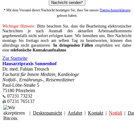
* Mit dem Versand dieser Nachricht bestätigen Sie, dass Sie unsere
Datenschutzerklärung
gelesen haben.
Wichtiger Hinweis:
Bitte beachten Sie, dass die Bearbeitung elektronischer
Nachrichten je nach Ausmaß des aktuellen Arbeitsaufkommens
gegebenenfalls nicht sofort erfolgen kann. Wir bemühen uns, Ihre Nachricht
montags bis freitags noch am selben Tag zu beantworten, können dies
allerdings nicht garantieren.
In dringenden Fällen
empfehlen wir daher
eine
telefonische Kontaktaufnahme
.
Zur Startseite
Hausarztpraxis Sonnenhof
Dr. med. Fabian Treusch
Facharzt für Innere Medizin, Kardiologe
Notfall-, Ernährungs-, Reisemediziner
Paul-Löbe-Straße 5
75180 Pforzheim
07231 73232
📞
07231 765137
📠
|
Desktopansicht
|
Anfahrt
|
Kontakt
|
Notfall
|
Da