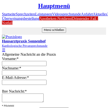
Hauptmenü
Startseite
Sprechzeiten
Leistungen
Videosprechstunde
Anfahrt
Aktuelles
Überweisungsbestellung
Apotheken-Notdienst
Dringender Fall /
Notfall
Menü schließen
Hausarztpraxis Sonnenhof
Kardiologische Privatsprechstunde
☰
Allgemeine Nachricht an die Praxis
Vorname:*
Nachname:*
E-Mail-Adresse:*
Ihre Nachricht:*
* Pflichtfeld